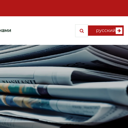
 нами
русский