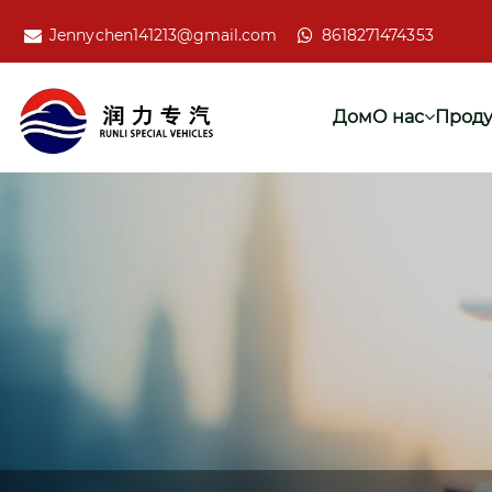
Jennychen141213@gmail.com
8618271474353
Дом
О нас
Проду