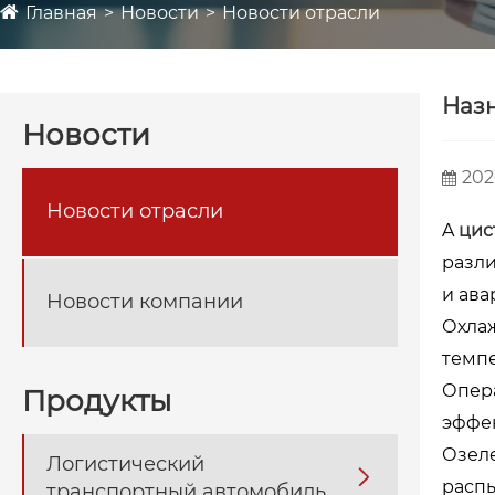
Главная
Новости
Новости отрасли
Наз
Новости
202
Новости отрасли
A
цис
разли
и ав
Новости компании
Охлаж
темпе
Опера
Продукты
эффек
Озеле
Логистический

распы
транспортный автомобиль