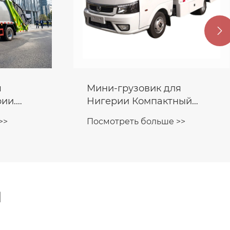

я
Мини-грузовик для
ии.
Нигерии Компактный
-
фургон для еды с
>>
Посмотреть больше >>
соровоз.
кухонным фургоном для
еды
и