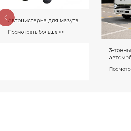

Автоцистерна для мазута
Посмотреть больше >>
3-тонны
автомо
кузовом
Посмотр
для пр