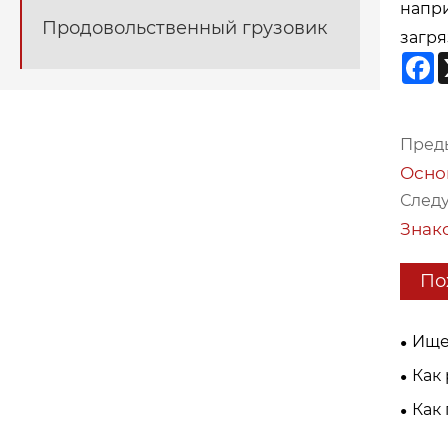
напри
Продовольственный грузовик
загря
F
Пред
Осно
След
Знак
По
Ище
спас
Как
спаса
холо
Как
напря
грузо