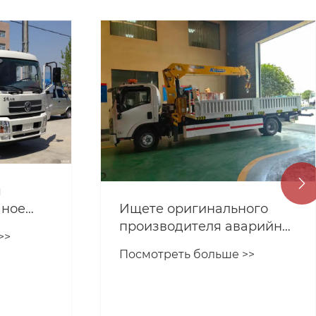

я
чное
Ищете оригинального
 и
производителя аварийно-
>>
спасательной машины с
Посмотреть больше >>
краном? Аварийно-
спасательная машина
Isuzu с краном
поставляется напрямую