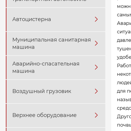
можно
самым
Автоцистерна

Авар
ситуа
Муниципальная санитарная
давле

машина
тушен
удобе
Аварийно-спасательная
Работ

машина
некот
людей
Воздушный грузовик

для п
назы
средс
Верхнее оборудование

Друго
почвы