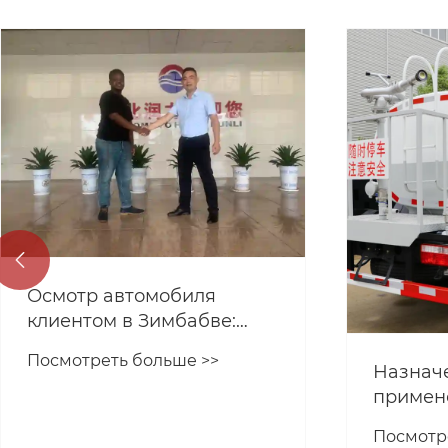

Осмотр автомобиля
клиентом в Зимбабве:
бортовой прицеп с
Посмотреть больше >>
дорожным просветом
Назнач
примен
машины
Посмотр