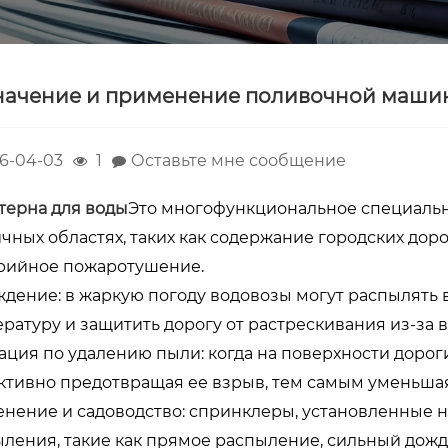
начение и применение поливочной маши
6-04-03
1
Оставьте мне сообщение
терна для воды
Это многофункциональное специальн
чных областях, таких как содержание городских до
арийное пожаротушение.
дение: в жаркую погоду водовозы могут распылять в
ратуру и защитить дорогу от растрескивания из-за 
ция по удалению пыли: когда на поверхности дорог
тивно предотвращая ее взрыв, тем самым уменьшая
нение и садоводство: спринклеры, установленные 
ления, такие как прямое распыление, сильный дождь