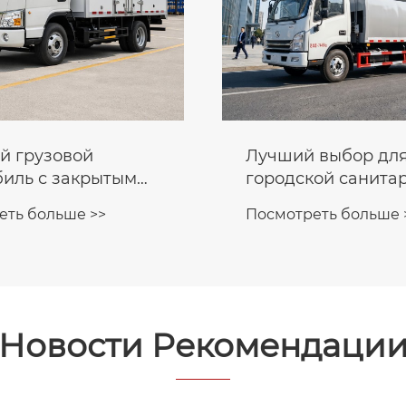
й грузовой
Лучший выбор дл
биль с закрытым
городской санитар
 Сухой фургон JAC
Экологичный мини
еть больше >>
Посмотреть больше 
одажи
электрический му
Новости Рекомендаци