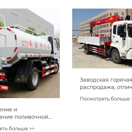
Заводская горяча
распродажа, отли
соотношение цены
Посмотреть больше 
качества.
ение и
ение поливочной
.
еть больше >>