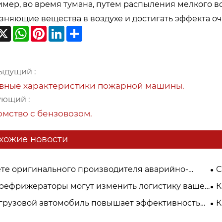
мер, во время тумана, путем распыления мелкого в
зняющие вещества в воздухе и достигать эффекта оч
acebook
X
WhatsApp
Pinterest
LinkedIn
Share
ыдущий :
вные характеристики пожарной машины.
ующий :
омство с бензовозом.
хожие новости
те оригинального производителя аварийно-
С
ательной машины с краном? Аварийно-
оп
 рефрижераторы могут изменить логистику вашей
К
тельная машина Isuzu с краном поставляется
довой цепи?
го
 грузовой автомобиль повышает эффективность
К
мую за границу.
вых перевозок?
ре