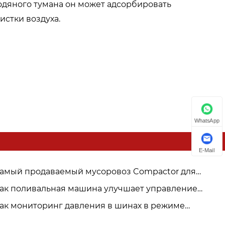
одяного тумана он может адсорбировать
истки воздуха.
WhatsApp
E-Mail
амый продаваемый мусоровоз Compactor для
товых покупателей.
ак поливальная машина улучшает управление
родскими водными ресурсами?
ак мониторинг давления в шинах в режиме
ального времени повышает безопасность