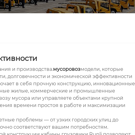
ктивности
ания и производства.
мусоровоз
модели, которые
сти, долговечности и экономической эффективности
ключает в себя прочную конструкцию, инновационные
ожные жилые, коммерческие и промышленные
возу мусора или управляете объектами крупной
ения времени простоя в работе и максимизации
етные проблемы — от узких городских улиц до
точно соответствуют вашим потребностям.
й конструкции кабины грузовики Runli позволяют