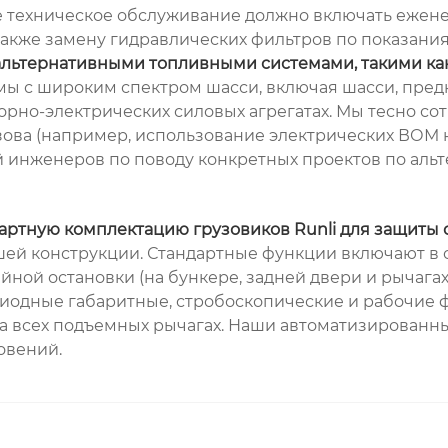
ое техническое обслуживание должно включать еже
также замену гидравлических фильтров по показания
 альтернативными топливными системами, такими ка
мы с широким спектром шасси, включая шасси, пред
торно-электрических силовых агрегатах. Мы тесно с
ова (например, использование электрических ВОМ н
 инженеров по поводу конкретных проектов по альт
дартную комплектацию грузовиков Runli для защиты
ей конструкции. Стандартные функции включают в с
йной остановки (на бункере, задней двери и рычага
диодные габаритные, стробоскопические и рабочие 
на всех подъемных рычагах. Наши автоматизирован
овений.