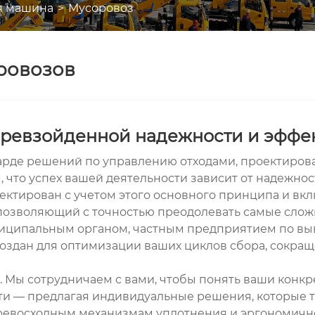
я машина
Мусоровоз
ровозов
епревзойденной надежности и эффе
нгарде решений по управлению отходами, проектиров
 что успех вашей деятельности зависит от надежно
оектирован с учетом этого основного принципа и в
 позволяющий с точностью преодолевать самые сл
униципальным органом, частным предприятием по вы
здан для оптимизации ваших циклов сбора, сокращ
. Мы сотрудничаем с вами, чтобы понять ваши конкр
сти — предлагая индивидуальные решения, которые 
ревосходным механизмам уплотнения и эргономично