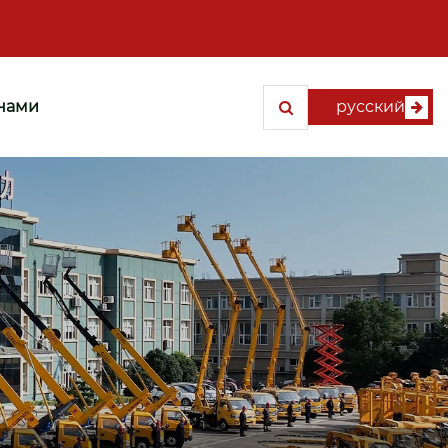
 нами
русский