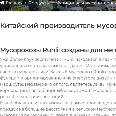
Главная
Продукты
Муниципальная санитарна
Китайский производитель мусо
Мусоровозы Runli: созданы для н
Уже более двух десятилетий Runli находится в ава
устанавливают отраслевые стандарты. Мы понимаем,
вашего парка техники. Каждый мусоровоз Runli спр
функции и ориентированный на оператора дизайн,
маршруты. Независимо от того, являетесь ли вы м
корпорации, наш обширный ассортимент моделей со
рентабельности инвестиций.
Наши обязательства выходят за рамки производства
поездок на большие расстояния в сельской местно
Благодаря передовым гидравлическим системам, п