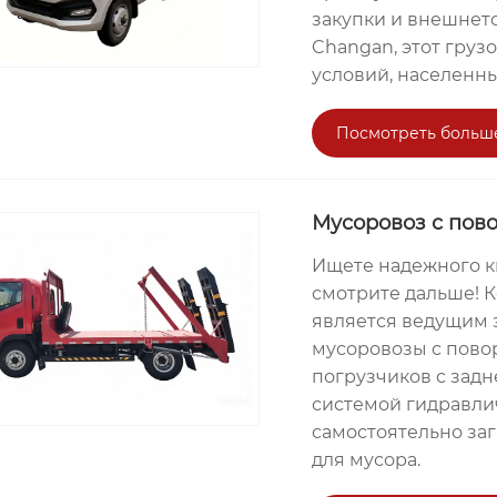
закупки и внешнет
Changan, этот гру
условий, населенны
Посмотреть больш
Мусоровоз с пов
Ищете надежного к
смотрите дальше! Ко
является ведущим 
мусоровозы с пово
погрузчиков с задн
системой гидравлич
самостоятельно за
для мусора.