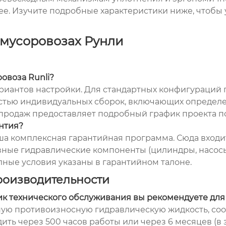
е. Изучите подробные характеристики ниже, чтобы у
 мусоровозах Рунли
овоза Runli?
ариантов настройки. Для стандартных конфигураций 
ностью индивидуальных сборок, включающих опреде
л продаж предоставляет подробный график проекта 
антия?
аша комплексная гарантийная программа. Сюда входи
овные гидравлические компоненты (цилиндры, насосы,
лные условия указаны в гарантийном талоне.
роизводительности
фик технического обслуживания вы рекомендуете дл
ую противоизносную гидравлическую жидкость, соо
ь через 500 часов работы или через 6 месяцев (в за