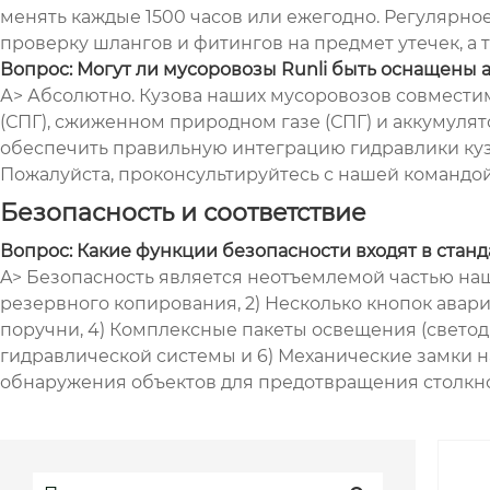
менять каждые 1500 часов или ежегодно. Регулярн
проверку шлангов и фитингов на предмет утечек, а 
Вопрос: Могут ли мусоровозы Runli быть оснащены
А> Абсолютно. Кузова наших мусоровозов совмести
(СПГ), сжиженном природном газе (СПГ) и аккумуля
обеспечить правильную интеграцию гидравлики куз
Пожалуйста, проконсультируйтесь с нашей командой
Безопасность и соответствие
Вопрос: Какие функции безопасности входят в стан
A> Безопасность является неотъемлемой частью наш
резервного копирования, 2) Несколько кнопок авари
поручни, 4) Комплексные пакеты освещения (свето
гидравлической системы и 6) Механические замки 
обнаружения объектов для предотвращения столкн