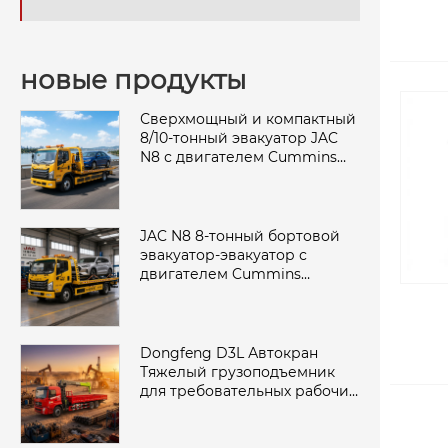
новые продукты
Сверхмощный и компактный
8/10-тонный эвакуатор JAC
N8 с двигателем Cummins
Power
JAC N8 8-тонный бортовой
эвакуатор-эвакуатор с
двигателем Cummins
мощностью 160 л.с.
Dongfeng D3L Автокран
Тяжелый грузоподъемник
для требовательных рабочих
площадок