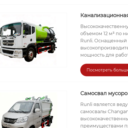
Канализационна
Высококачественну
объемом 12 м³ по н
Runli. Оснащенный
высокопроизводите
мощность для работ
Посмотреть больш
Самосвал мусоро
Runli является ве
самосвалы Changan
высококачественны
преимуществами п