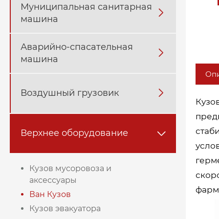
Муниципальная санитарная

машина
Аварийно-спасательная

машина
Опи
Воздушный грузовик

Кузо
пред
стаб
Верхнее оборудование

усло
герм
Кузов мусоровоза и
скор
аксессуары
фарм
Ван Кузов
Кузов эвакуатора