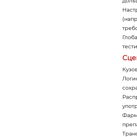
дольш
Наст
(нап
треб
Глоба
тест
Сце
Кузо
Логи
сохр
Расп
употр
Фарм
преп
Тран