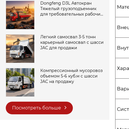
Dongfeng D3L Автокран
Мат
Тяжелый грузоподъемник
для требовательных рабочих
площадок
Вне
Легкий самосвал 3-5 тонн
карьерный самосвал с шасси
Внут
JAC для продажи
Хара
Компрессионный мусоровоз
объемом 5-6 куб.м с шасси
JAC на продажу
Вар
Посмотреть больше
Сист