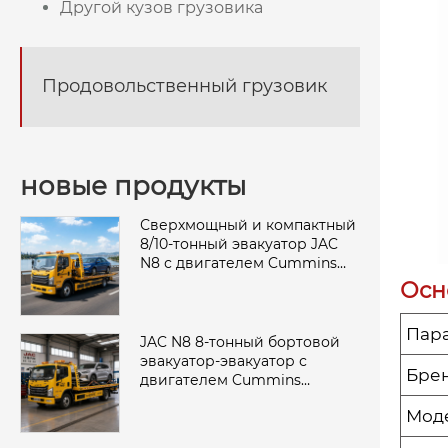
Другой кузов грузовика
Продовольственный грузовик
новые продукты
Сверхмощный и компактный
8/10-тонный эвакуатор JAC
N8 с двигателем Cummins
Power
Осн
Пар
JAC N8 8-тонный бортовой
эвакуатор-эвакуатор с
Бре
двигателем Cummins
мощностью 160 л.с.
Мод