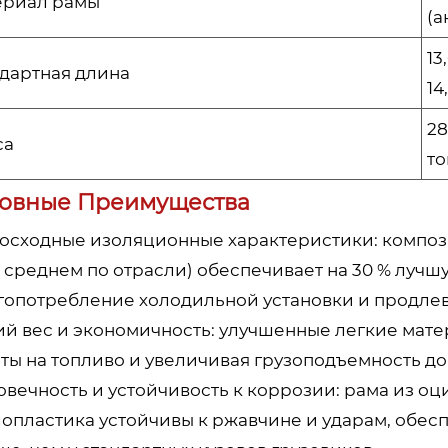
ериал рамы
(а
13
дартная длина
14
28
са
то
овные Преимущества
осходные изоляционные характеристики: компози
в среднем по отрасли) обеспечивает на 30 % луч
гопотребление холодильной установки и продле
ий вес и экономичность: улучшенные легкие мате
ты на топливо и увеличивая грузоподъемность до
овечность и устойчивость к коррозии: рама из о
опластика устойчивы к ржавчине и ударам, обеспе