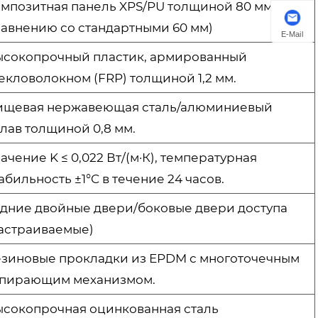
мпозитная панель XPS/PU толщиной 80 мм (по
авнению со стандартными 60 мм)
E-Mail
ысокопрочный пластик, армированный
екловолокном (FRP) толщиной 1,2 мм.
ищевая нержавеющая сталь/алюминиевый
лав толщиной 0,8 мм.
ачение K ≤ 0,022 Вт/(м·К), температурная
абильность ±1°C в течение 24 часов.
дние двойные двери/боковые двери доступа
астраиваемые)
зиновые прокладки из EPDM с многоточечным
апирающим механизмом.
сокопрочная оцинкованная сталь