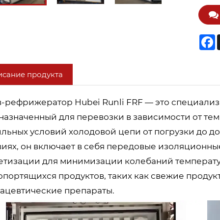
F
сание продукта
в-рефрижератор Hubei Runli FRF — это специали
назначенный для перевозки в зависимости от те
ильных условий холодовой цепи от погрузки до до
виях, он включает в себя передовые изоляционн
етизации для минимизации колебаний температу
опортящихся продуктов, таких как свежие продук
ацевтические препараты.