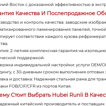
ний Восток с доказанной эффективностью в экст
антия Качества И Послепродажное Об
зводство и контроль качества: заводские изобр
матизированного ламинирования панелей, точной 
нтирует соответствие каждого кузова рефрижерат
тва.
нтия: 2-летняя комплексная гарантия на изоляци
ической поддержкой.
ержка индивидуальной настройки: услуги OEM/O
дингу, с 30-дневным сроком выполнения оптовых 
овка и доставка: Надежная стальная рама для тр
вки FOB/CIF/CFR из портов Китая.
ему Стоит Выбрать Hubei Runli В Каче
надежный китайский производитель и поставщик 