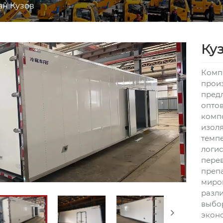
ан Кузов
Ку
Компа
прои
предл
оптов
комп
изоля
темпе
логис
пере
препа
миро
разли
выбо
экон