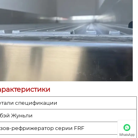
арактеристики
етали спецификации
убэй Жуньли
узов-рефрижератор серии FRF
WhatsApp