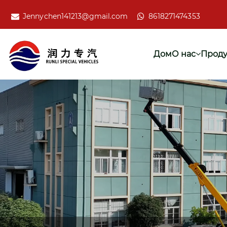
Jennychen141213@gmail.com
8618271474353
Дом
О нас
Проду