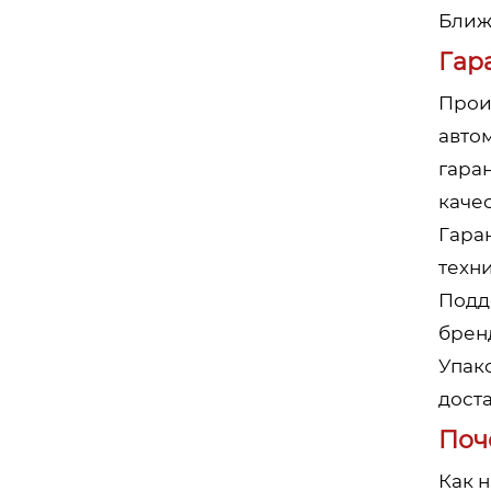
Ближ
Гар
Прои
авто
гара
качес
Гара
техн
Подд
брен
Упак
доста
Поч
Как 