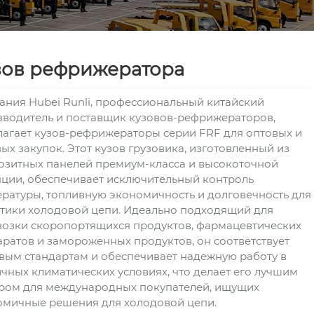
зов рефрижератора
ния Hubei Runli, профессиональный китайский
зводитель и поставщик кузовов-рефрижераторов,
агает кузов-рефрижераторы серии FRF для оптовых и
ых закупок. Этот кузов грузовика, изготовленный из
озитных панелей премиум-класса и высокоточной
ции, обеспечивает исключительный контроль
ратуры, топливную экономичность и долговечность для
тики холодовой цепи. Идеально подходящий для
возки скоропортящихся продуктов, фармацевтических
ратов и замороженных продуктов, он соответствует
вым стандартам и обеспечивает надежную работу в
чных климатических условиях, что делает его лучшим
ром для международных покупателей, ищущих
омичные решения для холодовой цепи.