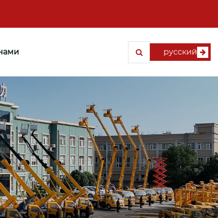
 нами
русский