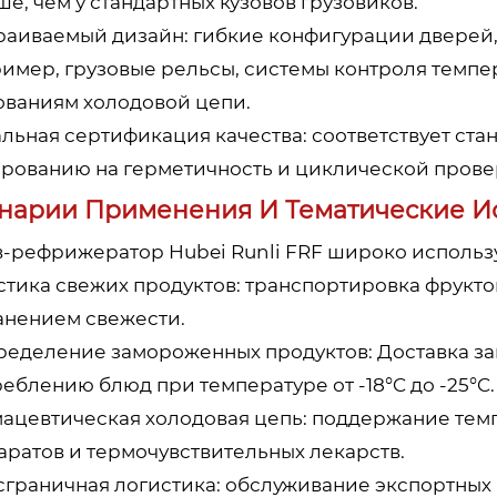
е, чем у стандартных кузовов грузовиков.
раиваемый дизайн: гибкие конфигурации дверей
ример, грузовые рельсы, системы контроля темпе
ованиям холодовой цепи.
льная сертификация качества: соответствует стан
ированию на герметичность и циклической прове
нарии Применения И Тематические И
в-рефрижератор Hubei Runli FRF широко использу
стика свежих продуктов: транспортировка фруктов
анением свежести.
ределение замороженных продуктов: Доставка за
еблению блюд при температуре от -18°C до -25°C.
ацевтическая холодовая цепь: поддержание темп
аратов и термочувствительных лекарств.
сграничная логистика: обслуживание экспортных