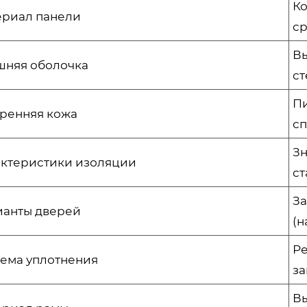
Ко
ериал панели
ср
В
шняя оболочка
ст
П
ренняя кожа
сп
Зн
ктеристики изоляции
ст
За
ианты дверей
(н
Ре
ема уплотнения
з
Вы