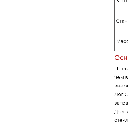
Мат
Стан
Мас
Осн
Прев
чем 
энер
Легк
затра
Долг
стекл