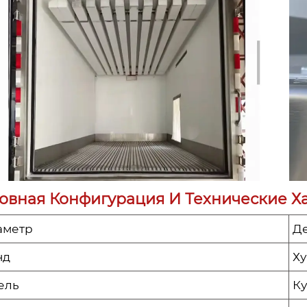
овная Конфигурация И Технические Х
аметр
Д
нд
Х
ель
К