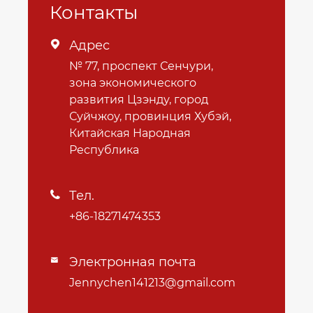
Контакты
Адрес

№ 77, проспект Сенчури,
зона экономического
развития Цзэнду, город
Суйчжоу, провинция Хубэй,
Китайская Народная
Республика
Тел.

+86-18271474353
Электронная почта

Jennychen141213@gmail.com