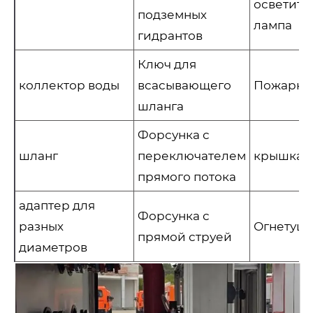
осветите
подземных
лампа
гидрантов
Ключ для
коллектор воды
всасывающего
Пожарно
шланга
Форсунка с
шланг
переключателем
крышка 
прямого потока
адаптер для
Форсунка с
разных
Огнетуш
прямой струей
диаметров