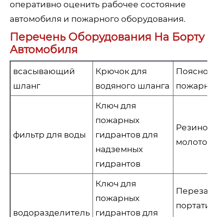
оперативно оценить рабочее состояние
автомобиля и пожарного оборудования.
Перечень Оборудования На Борту
Автомобиля
всасывающий
Крючок для
Поясной 
шланг
водяного шланга
пожарно
Ключ для
пожарных
Резинов
фильтр для воды
гидрантов для
молоток
надземных
гидрантов
Ключ для
Перезар
пожарных
портатив
водоразделитель
гидрантов для