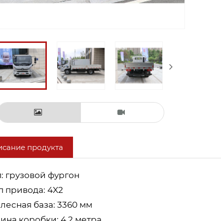
сание продукта
п: грузовой фургон
п привода: 4X2
олесная база: 3360 мм
ина коробки: 4,2 метра