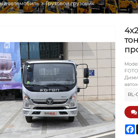
ый автомобиль
Грузовой грузовик
4x
то
пр
Model
FOTO
Дизе
авто
RL-C
F