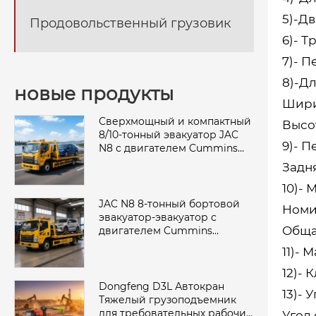
5)-Д
Продовольственный грузовик
6)- Т
7)- П
8)-Дл
новые продукты
Шири
Сверхмощный и компактный
Высот
8/10-тонный эвакуатор JAC
9)- П
N8 с двигателем Cummins
Power
Задня
10)- 
JAC N8 8-тонный бортовой
Номи
эвакуатор-эвакуатор с
Общая
двигателем Cummins
мощностью 160 л.с.
11)- 
12)- 
Dongfeng D3L Автокран
13)- 
Тяжелый грузоподъемник
для требовательных рабочих
Угол 