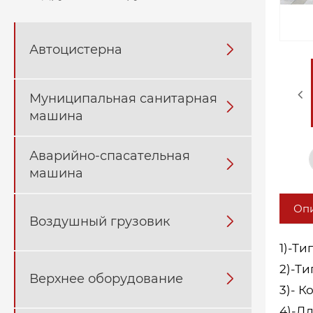
Автоцистерна

Муниципальная санитарная

машина
Аварийно-спасательная

машина
Опи
Воздушный грузовик

1)-Ти
2)-Ти
Верхнее оборудование

3)- К
4)-Дл