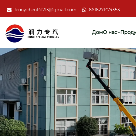
Jennychen141213@gmail.com
8618271474353
Дом
О нас
Проду