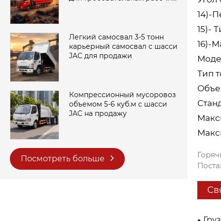
площадок
14)-П
15)- 
Легкий самосвал 3-5 тонн
16)-
карьерный самосвал с шасси
JAC для продажи
Моде
Тип 
Объем
Компрессионный мусоровоз
Станд
объемом 5-6 куб.м с шасси
JAC на продажу
Макс
Макс
Горяч
Посмотреть больше
Поста
Св
Гру