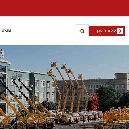
 нами
русский