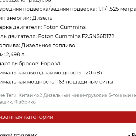
ередняя подвеска/задняя подвеска: 1,11/1,525 метра
Тип энергии: Дизель
Марка двигателя: Foton Cummins
ль двигателя: Foton Cummins F2.5NS6B172
топлива: Дизельное топливо
: 2,498 л.
арт выбросов: Евро VI.
имальная выходная мощность: 120 кВт
имальная мощность: 163 лошадиные силы
ие Теги: Китай 4x2 Дизельный мини-грузовик 5-тонный 
вщик, Фабрика
язанная категория
зовой грузовик
Р