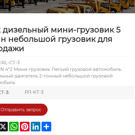
2 дизельный мини-грузовик 5
нн небольшой грузовик для
одажи
:RL-CT-3
N 4*2 Мини-грузовик Легкий грузовой автомобиль
льный двигатель 2-тонный небольшой грузовой
мобиль
РЛ-КТ-3
T-3:
Отправить запрос
acebook
X
WhatsApp
Pinterest
LinkedIn
Share