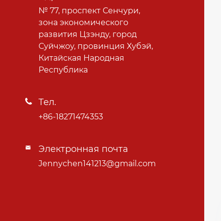
№ 77, проспект Сенчури,
зона экономического
развития Цзэнду, город
Суйчжоу, провинция Хубэй,
Китайская Народная
Республика
Тел.

+86-18271474353
Электронная почта

Jennychen141213@gmail.com