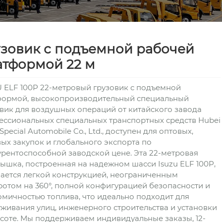
узовик с подъемной рабочей
атформой 22 м
 ELF 100P 22-метровый грузовик с подъемной
формой, высокопроизводительный специальный
вик для воздушных операций от китайского завода
ессиональных специальных транспортных средств Hubei
 Special Automobile Co., Ltd., доступен для оптовых,
ых закупок и глобального экспорта по
рентоспособной заводской цене. Эта 22-метровая
ышка, построенная на надежном шасси Isuzu ELF 100P,
ается легкой конструкцией, неограниченным
отом на 360°, полной конфигурацией безопасности и
мичностью топлива, что идеально подходит для
живания улиц, инженерного строительства и установки
соте. Мы поддерживаем индивидуальные заказы, 12-