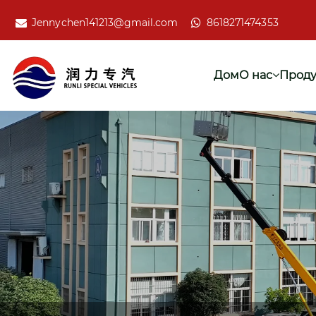
Jennychen141213@gmail.com
8618271474353
Дом
О нас
Проду