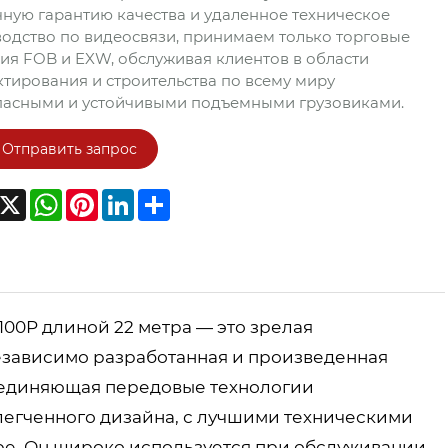
ную гарантию качества и удаленное техническое
одство по видеосвязи, принимаем только торговые
ия FOB и EXW, обслуживая клиентов в области
тирования и строительства по всему миру
пасными и устойчивыми подъемными грузовиками.
Отправить запрос
acebook
X
WhatsApp
Pinterest
LinkedIn
Share
100P длиной 22 метра — это зрелая
езависимо разработанная и произведенная
объединяющая передовые технологии
егченного дизайна, с лучшими техническими
ре. Он широко используется при обслуживании