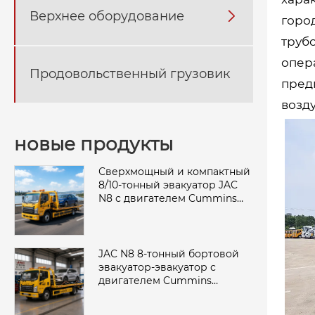
Верхнее оборудование

горо
труб
опер
Продовольственный грузовик
пред
возд
новые продукты
Сверхмощный и компактный
8/10-тонный эвакуатор JAC
N8 с двигателем Cummins
Power
JAC N8 8-тонный бортовой
эвакуатор-эвакуатор с
двигателем Cummins
мощностью 160 л.с.