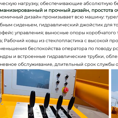
ическую нагрузку, обеспечивающие абсолютную б
Гуманизированный и прочный дизайн, простота 
номичный дизайн пронизывает всю машину: туре
обным сиденьем, гидравлический джойстик для то
рфейс управления; выносные опоры коробчатого 
а; Рабочий ковш из стеклопластика с высокой п
уменьшения беспокойства оператора по поводу р
ндры и встроенные гидравлические трубки, обл
невное обслуживание, длительный срок службы 