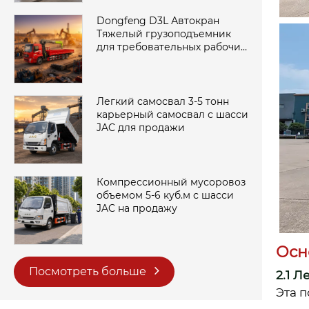
Dongfeng D3L Автокран
Тяжелый грузоподъемник
для требовательных рабочих
площадок
Легкий самосвал 3-5 тонн
карьерный самосвал с шасси
JAC для продажи
Компрессионный мусоровоз
объемом 5-6 куб.м с шасси
JAC на продажу
Осн
Посмотреть больше
2.1 
Эта п