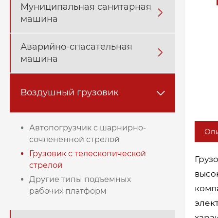
Муниципальная санитарная

машина
Аварийно-спасательная

машина
Воздушный грузовик

Автопогрузчик с шарнирно-
Опи
сочлененной стрелой
Грузовик с телескопической
Груз
стрелой
высо
Другие типы подъемных
компа
рабочих платформ
элек
хара