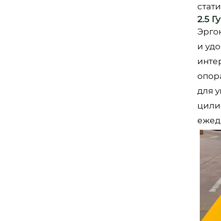
стат
2.5 
Эрго
и уд
инте
опор
для 
цили
ежед