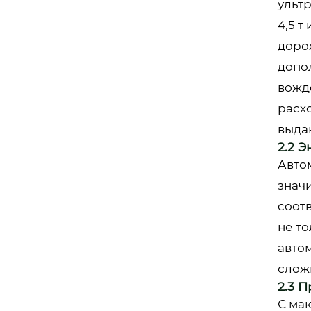
ульт
4,5 
доро
допо
вожд
расх
выда
2.2 
Авто
значи
соот
не т
авто
слож
2.3 
С ма