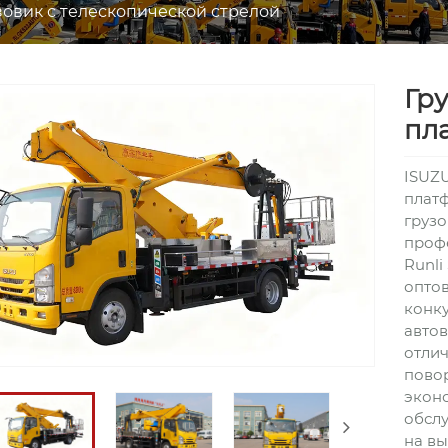
зовик с телескопической стрелой
Гр
пл
ISUZU
плат
грузо
проф
Runli
оптов
конку
автов
отлич
повор
эконо
обслу
на вы