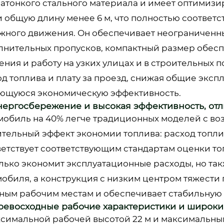
ратонкого стального материала и имеет оптимиз
т и общую длину менее 6 м, что полностью соотв
жного движения. Он обеспечивает неограниченны
лнительных пропусков, компактный размер обесп
ения и работу на узких улицах и в строительных 
од топлива и плату за проезд, снижая общие экс
ющуюся экономическую эффективность.
Энергосбережение и высокая эффективность, от
мобиль на 40% легче традиционных моделей с во
тельный эффект экономии топлива: расход топлива
ветствует соответствующим стандартам оценки т
олько экономит эксплуатационные расходы, но та
мобиля, а конструкция с низким центром тяжести 
ным рабочим местам и обеспечивает стабильную 
Превосходные рабочие характеристики и широк
ксимальной рабочей высотой 22 м и максимальным