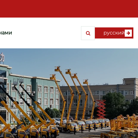
 нами
русский