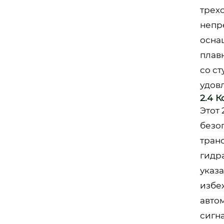
трех
непр
осна
плав
со с
удов
2.4 
Этот
безо
тран
гидр
указ
избе
авто
сигн