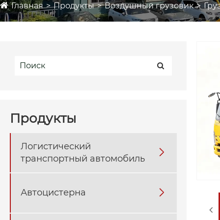
Главная
Продукты
Воздушный грузовик
Гру
Продукты
Логистический

транспортный автомобиль
Автоцистерна
