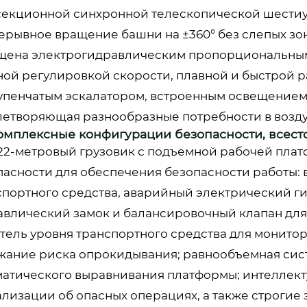
секционной синхронной телескопической шести
ерывное вращение башни на ±360° без слепых зон
щена электрогидравлическим пропорциональным
ной регулировкой скорости, плавной и быстрой р
тупенчатым эскалатором, встроенным освещением 
летворяющая разнообразные потребности в возд
Комплексные конфигурации безопасности, всест
 22-метровый грузовик с подъемной рабочей пл
пасности для обеспечения безопасности работы:
спортного средства, аварийный электрический г
авлический замок и балансировочный клапан для
атель уровня транспортного средства для монито
жание риска опрокидывания; равнообъемная сис
матического выравнивания платформы; интеллект
ализации об опасных операциях, а также строгие