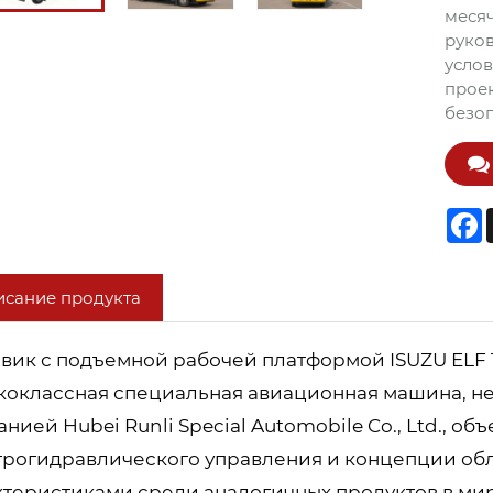
месяч
руков
услов
проек
безо
F
сание продукта
овик с подъемной рабочей платформой ISUZU ELF 
коклассная специальная авиационная машина, н
нией Hubei Runli Special Automobile Co., Ltd., 
трогидравлического управления и концепции обл
ктеристиками среди аналогичных продуктов в ми