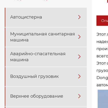
Автоцистерна

Опи
Муниципальная санитарная
Этот

машина
наде
прои
Аварийно-спасательная
всег

машина
Этот
груз
Воздушный грузовик

Dong
авто
Верхнее оборудование
