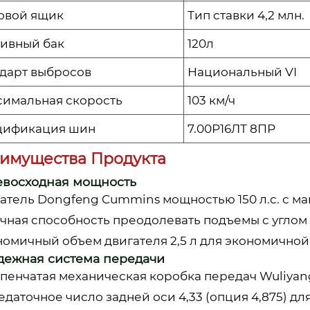
овой ящик
Тип ставки 4,2 млн.
ивный бак
120л
дарт выбросов
Национальный VI
имальная скорость
103 км/ч
цификация шин
7.00Р16ЛТ 8ПР
имущества Продукта
ревосходная мощность
гатель Dongfeng Cummins мощностью 150 л.с. с м
чная способность преодолевать подъемы с углом з
ономичный объем двигателя 2,5 л для экономичной
адежная система передачи
тупенчатая механическая коробка передач Wuliya
едаточное число задней оси 4,33 (опция 4,875) д