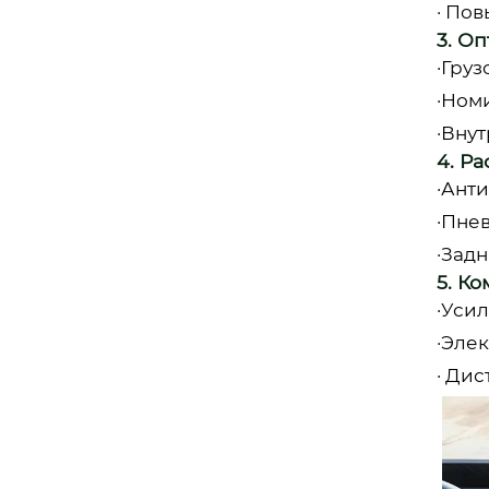
· По
3. О
·Гру
·Ном
·Вну
4. Р
·Ант
·Пне
·Зад
5. К
·Уси
·Эле
· Ди