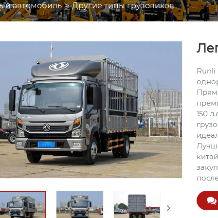
ый автомобиль
Другие типы грузовиков
Ле
Runli
однор
Пряма
прем
150 л
грузо
идеал
Лучши
китай
закуп
посл