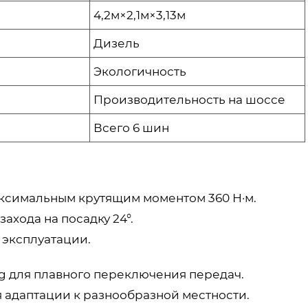
4,2м×2,1м×3,13м
Дизель
Экологичность
Производительность на шоссе
Всего 6 шин
аксимальным крутящим моментом 360 Н·м.
ахода на посадку 24°.
 эксплуатации.
ng для плавного переключения передач.
ля адаптации к разнообразной местности.