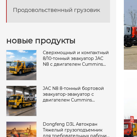
Продовольственный грузовик
новые продукты
Сверхмощный и компактный
8/10-тонный эвакуатор JAC
N8 с двигателем Cummins
Power
JAC N8 8-тонный бортовой
эвакуатор-эвакуатор с
двигателем Cummins
мощностью 160 л.с.
Dongfeng D3L Автокран
Тяжелый грузоподъемник
для требовательных рабочих