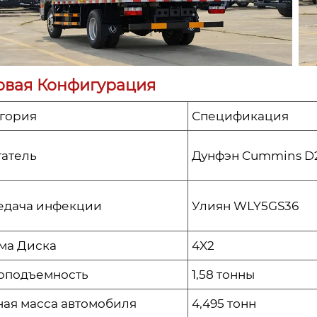
овая Конфигурация
гория
Спецификация
атель
Дунфэн Cummins D
едача инфекции
Улиян WLY5GS36
ма Диска
4X2
оподъемность
1,58 тонны
ая масса автомобиля
4,495 тонн