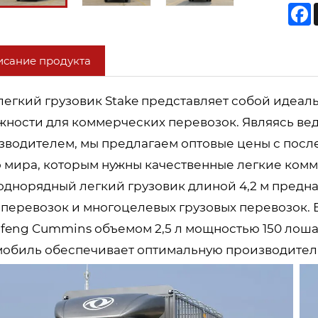
F
сание продукта
 легкий грузовик Stake представляет собой идеа
жности для коммерческих перевозок. Являясь ве
зводителем, мы предлагаем оптовые цены с пос
о мира, которым нужны качественные легкие ком
 однорядный легкий грузовик длиной 4,2 м предн
оперевозок и многоцелевых грузовых перевозок.
feng Cummins объемом 2,5 л мощностью 150 лоша
мобиль обеспечивает оптимальную производитель