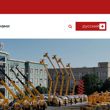
 нами
русский