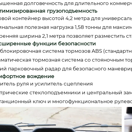
вышенная долговечность для длительного коммер
птимизированная грузоподъемность
зовой контейнер высотой 4,2 метра для универсал
инальная полезная нагрузка 1,58 тонны для макс
тренняя ширина 2,1 метра позволяет разместить с
асширенные функции безопасности
иблокировочная система тормозов ABS (стандартн
вматическая тормозная система со стояночным т
ний парковочный радар для безопасного маневри
омфортное вождение
литель руля и усилитель сцепления
ктрические стеклоподъемники и центральный за
станционный ключ и многофункциональное рулев