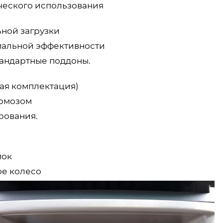
ческого использования
ьной загрузки
имальной эффективности
тандартные поддоны.
ая комплектация)
ормозом
рования.
мок
ое колесо