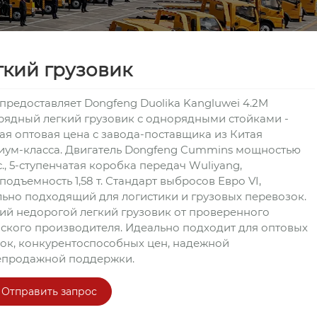
гкий грузовик
 предоставляет Dongfeng Duolika Kangluwei 4.2M
ядный легкий грузовик с однорядными стойками -
я оптовая цена с завода-поставщика из Китая
иум-класса. Двигатель Dongfeng Cummins мощностью
.с., 5-ступенчатая коробка передач Wuliyang,
подъемность 1,58 т. Стандарт выбросов Евро VI,
ьно подходящий для логистики и грузовых перевозок.
й недорогой легкий грузовик от проверенного
ского производителя. Идеально подходит для оптовых
ок, конкурентоспособных цен, надежной
епродажной поддержки.
Отправить запрос