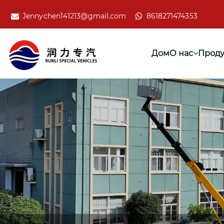
Jennychen141213@gmail.com
8618271474353
Дом
О нас
Проду