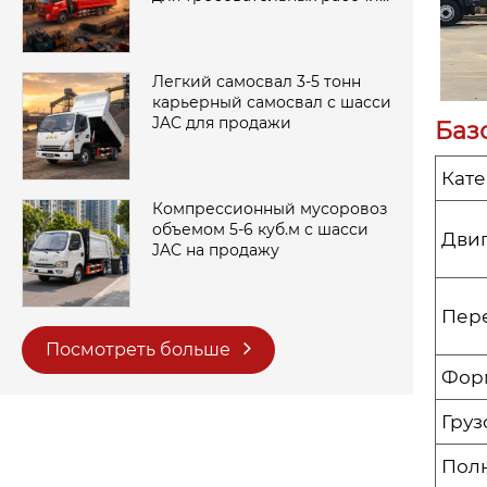
площадок
Легкий самосвал 3-5 тонн
карьерный самосвал с шасси
JAC для продажи
Баз
Кате
Компрессионный мусоровоз
объемом 5-6 куб.м с шасси
Двиг
JAC на продажу
Пер
Посмотреть больше
Фор
Груз
Полн