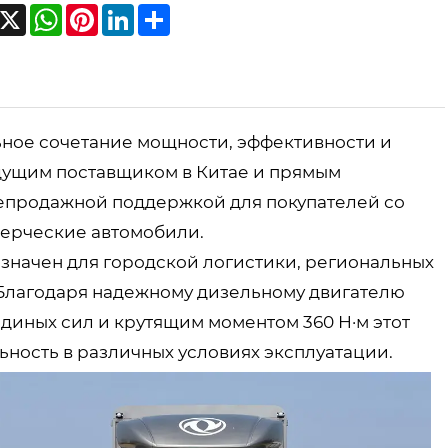
acebook
X
WhatsApp
Pinterest
LinkedIn
Share
льное сочетание мощности, эффективности и
дущим поставщиком в Китае и прямым
лепродажной поддержкой для покупателей со
мерческие автомобили.
азначен для городской логистики, региональных
 Благодаря надежному дизельному двигателю
диных сил и крутящим моментом 360 Н·м этот
ность в различных условиях эксплуатации.