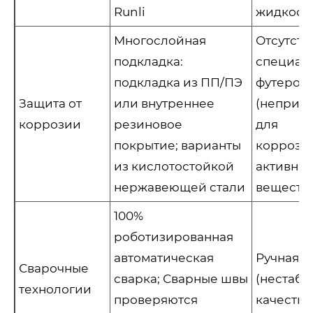
Runli
жидкост
Многослойная
Отсутств
подкладка:
специал
подкладка из ПП/ПЭ
футеров
Защита от
или внутреннее
(неприг
коррозии
резиновое
для
покрытие; варианты
коррози
из кислотостойкой
активны
нержавеющей стали
веществ)
100%
роботизированная
автоматическая
Ручная с
Сварочные
сварка; Сварные швы
(нестаби
технологии
проверяются
качество