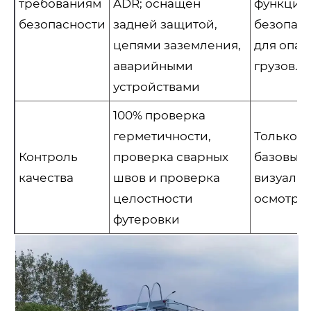
требованиям
ADR; оснащен
функции
безопасности
задней защитой,
безопас
цепями заземления,
для опас
аварийными
грузов.
устройствами
100% проверка
герметичности,
Только
Контроль
проверка сварных
базовый
качества
швов и проверка
визуаль
целостности
осмотр
футеровки