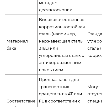
методом
дефектоскопии.
Высококачественная
коррозионностойкая
сталь (например,
Стандар
Материал
нержавеющая сталь
углероди
бака
316L) или
сталь (б
углеродистая сталь с
коррози
антикоррозионным
покрытием.
Предназначен для
транспортных
Могут
средств типа AT или
отсутств
Соответствие
FL в соответствии с
специал