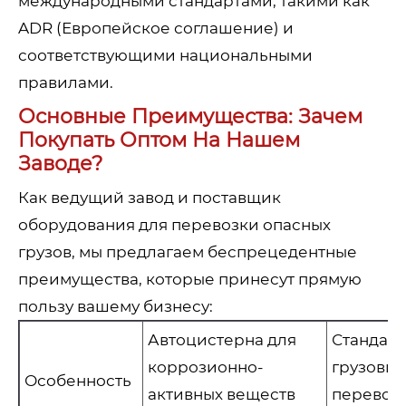
международными стандартами, такими как
ADR (Европейское соглашение) и
соответствующими национальными
правилами.
Основные Преимущества: Зачем
Покупать Оптом На Нашем
Заводе?
Как ведущий завод и поставщик
оборудования для перевозки опасных
грузов, мы предлагаем беспрецедентные
преимущества, которые принесут прямую
пользу вашему бизнесу:
Автоцистерна для
Стандар
коррозионно-
грузовик
Особенность
активных веществ
перевоз